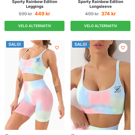
Sporty Rainbow Edition
Sporty Rainbow Edition
Leggings
Longsleeve
449
kr
374
kr
599
kr
499
kr
VELG ALTERNATIV
VELG ALTERNATIV
SALG!
SALG!
SALG!
SALG!