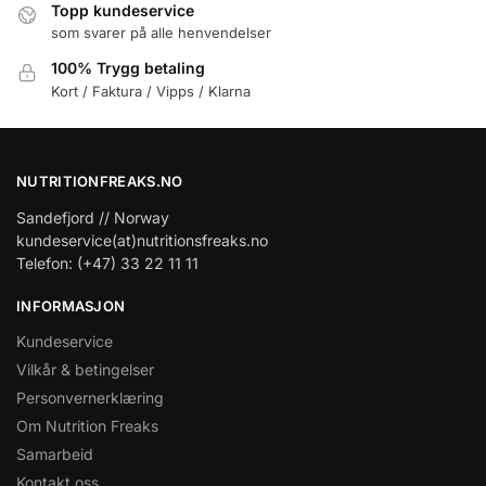
Topp kundeservice
som svarer på alle henvendelser
100% Trygg betaling
Kort / Faktura / Vipps / Klarna
NUTRITIONFREAKS.NO
Sandefjord // Norway
kundeservice(at)nutritionsfreaks.no
Telefon: (+47) 33 22 11 11
INFORMASJON
Kundeservice
Vilkår & betingelser
Personvernerklæring
Om Nutrition Freaks
Samarbeid
Kontakt oss