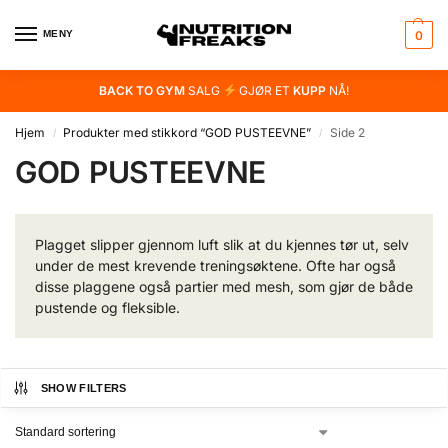
MENY
0
BACK TO GYM
SALG
GJØR ET
KUPP
NÅ!
Hjem
Produkter med stikkord “GOD PUSTEEVNE”
Side 2
/
/
GOD PUSTEEVNE
Plagget slipper gjennom luft slik at du kjennes tør ut, selv
under de mest krevende treningsøktene. Ofte har også
disse plaggene også partier med mesh, som gjør de både
pustende og fleksible.
SHOW FILTERS