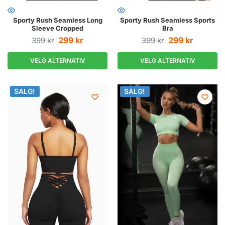
Sporty Rush Seamless Long
Sporty Rush Seamless Sports
Sleeve Cropped
Bra
299
kr
299
kr
399
kr
399
kr
VELG ALTERNATIV
VELG ALTERNATIV
SALG!
SALG!
SALG!
SALG!