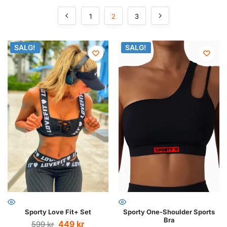
1
2
3
SALG!
SALG!
SALG!
SALG!
Sporty Love Fit+ Set
Sporty One-Shoulder Sports
Bra
449
kr
599
kr