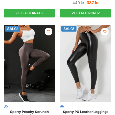
337
kr
449
kr
VELG ALTERNATIV
VELG ALTERNATIV
SALG!
SALG!
SALG!
SALG!
Sporty Peachy Scrunch
Sporty PU Leather Leggings