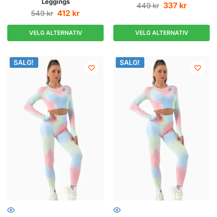
Leggings
337
kr
449
kr
412
kr
549
kr
VELG ALTERNATIV
VELG ALTERNATIV
SALG!
SALG!
SALG!
SALG!