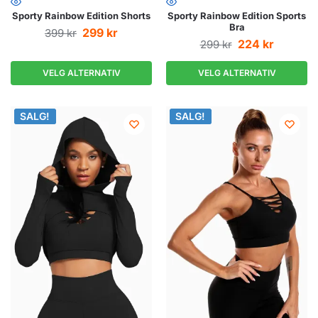
Sporty Rainbow Edition Shorts
Sporty Rainbow Edition Sports
Bra
299
kr
399
kr
224
kr
299
kr
VELG ALTERNATIV
VELG ALTERNATIV
SALG!
SALG!
SALG!
SALG!