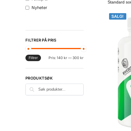
Nyheter
SALG!
SALG!
FILTRER PÅ PRIS
Pris:
140 kr
—
300 kr
Filtrer
PRODUKTSØK