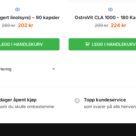
ert linolsyre) – 90 kapsler
OstroVit CLA 1000 – 180 Ka
202
kr
224
kr
269
kr
299
kr
LEGG I HANDLEKURV
LEGG I HANDLEKURV
dager åpent kjøp
Topp kundeservice
som du skulle ombestemme
som svarer på alle henven