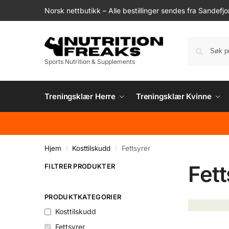
Norsk nettbutikk – Alle bestillinger sendes fra Sandefjo
Sports Nutrition & Supplements
Treningsklær Herre
Treningsklær Kvinne
Hjem
Kosttilskudd
Fettsyrer
/
/
Fett
FILTRER PRODUKTER
PRODUKTKATEGORIER
Kosttilskudd
Fettsyrer