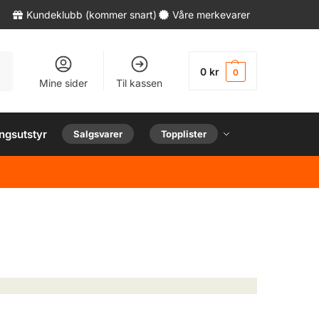
Kundeklubb (kommer snart)
Våre merkevarer
øk
0
kr
0
Mine sider
Til kassen
ngsutstyr
Salgsvarer
Topplister