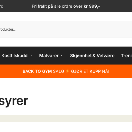
rd
Fri frakt på alle ordre
over kr 999,-
S
Kosttilskudd
Matvarer
Skjønnhet & Velvære
Treni
BACK TO GYM
SALG
GJØR ET
KUPP
NÅ!
syrer