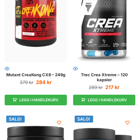
Mutant CreaKong CX8 – 249g
Trec Crea Xtreme – 120
kapsler
284
kr
379
kr
217
kr
289
kr
LEGG I HANDLEKURV
LEGG I HANDLEKURV
SALG!
SALG!
SALG!
SALG!