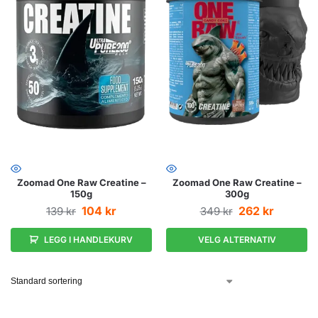
Zoomad One Raw Creatine –
Zoomad One Raw Creatine –
150g
300g
104
kr
262
kr
139
kr
349
kr
LEGG I HANDLEKURV
VELG ALTERNATIV