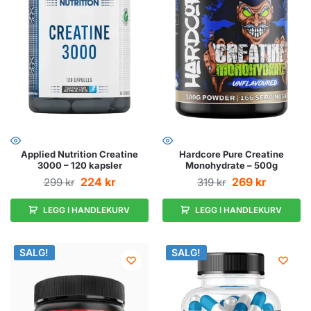
Applied Nutrition Creatine
Hardcore Pure Creatine
3000 – 120 kapsler
Monohydrate – 500g
224
kr
269
kr
299
kr
319
kr
LEGG I HANDLEKURV
LEGG I HANDLEKURV
SALG!
SALG!
SALG!
SALG!