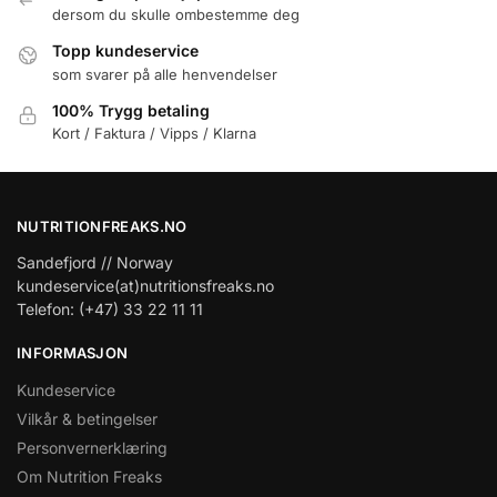
dersom du skulle ombestemme deg
Topp kundeservice
som svarer på alle henvendelser
100% Trygg betaling
Kort / Faktura / Vipps / Klarna
NUTRITIONFREAKS.NO
Sandefjord // Norway
kundeservice(at)nutritionsfreaks.no
Telefon: (+47) 33 22 11 11
INFORMASJON
Kundeservice
Vilkår & betingelser
Personvernerklæring
Om Nutrition Freaks