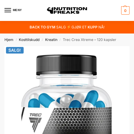
MENY
0
BACK TO GYM
SALG
GJØR ET
KUPP
NÅ!
Hjem
Kosttilskudd
Kreatin
Trec Crea Xtreme – 120 kapsler
/
/
/
SALG!