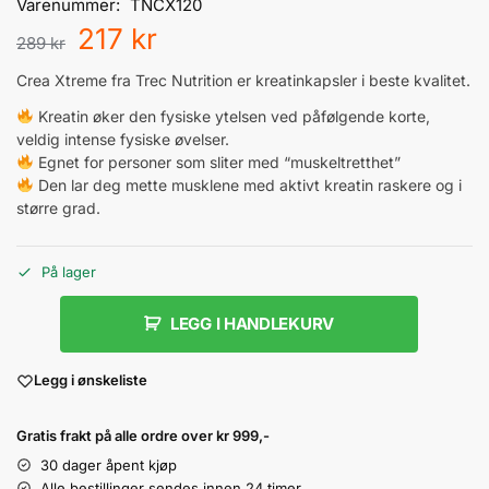
Varenummer:
TNCX120
217
kr
289
kr
Crea Xtreme fra Trec Nutrition er kreatinkapsler i beste kvalitet.
Kreatin øker den fysiske ytelsen ved påfølgende korte,
veldig intense fysiske øvelser.
Egnet for personer som sliter med “muskeltretthet”
Den lar deg mette musklene med aktivt kreatin raskere og i
større grad.
På lager
LEGG I HANDLEKURV
Legg i ønskeliste
Gratis frakt på alle ordre over kr 999,-
30 dager åpent kjøp
Alle bestillinger sendes innen 24 timer