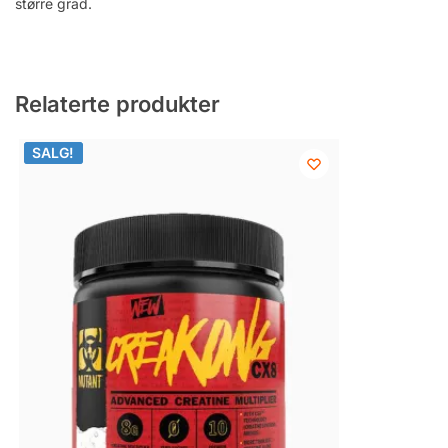
større grad.
Relaterte produkter
SALG!
SALG!