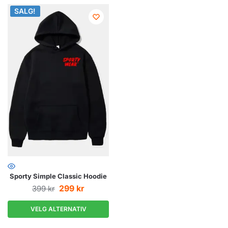
SALG!
SALG!
Sporty Simple Classic Hoodie
299
kr
399
kr
VELG ALTERNATIV