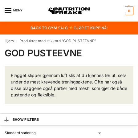
MENY
0
BACK TO GYM
SALG
GJØR ET
KUPP
NÅ!
Hjem
Produkter med stikkord “GOD PUSTEEVNE”
/
GOD PUSTEEVNE
Plagget slipper gjennom luft slik at du kjennes tør ut, selv
under de mest krevende treningsøktene. Ofte har også
disse plaggene også partier med mesh, som gjør de både
pustende og fleksible.
SHOW FILTERS