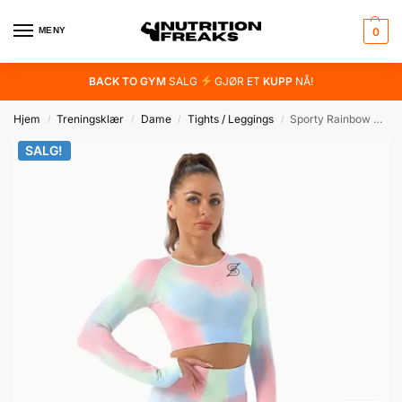
MENY
0
BACK TO GYM
SALG
GJØR ET
KUPP
NÅ!
Hjem
Treningsklær
Dame
Tights / Leggings
Sporty Rainbow Edition Leggings
/
/
/
/
SALG!