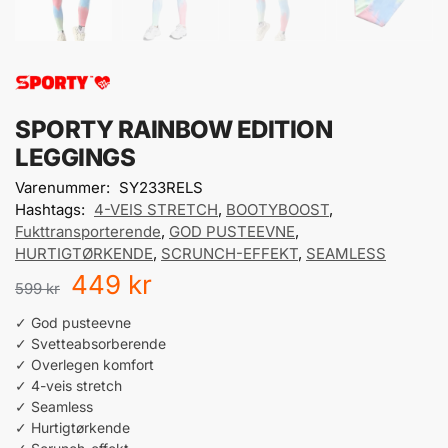
SPORTY RAINBOW EDITION
LEGGINGS
Varenummer:
SY233RELS
Hashtags:
4-VEIS STRETCH
,
BOOTYBOOST
,
Fukttransporterende
,
GOD PUSTEEVNE
,
HURTIGTØRKENDE
,
SCRUNCH-EFFEKT
,
SEAMLESS
449
kr
599
kr
✓ God pusteevne
✓ Svetteabsorberende
✓ Overlegen komfort
✓ 4-veis stretch
✓ Seamless
✓ Hurtigtørkende