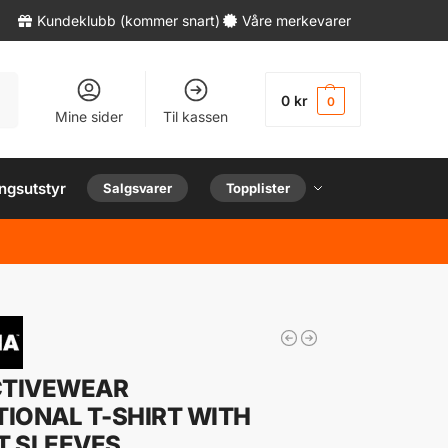
Kundeklubb (kommer snart)
Våre merkevarer
øk
0
kr
0
Mine sider
Til kassen
ngsutstyr
Salgsvarer
Topplister
CTIVEWEAR
IONAL T-SHIRT WITH
T SLEEVES