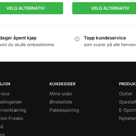
VELG ALTERNATIV
VELG ALTERNATIV
dager åpent kjøp
Topp kundeservice
som du skulle ombestemme
som svarer på alle henven
SJON
KUNDESIDER
PRODUK
vice
Mine sider
Outlet
betingelser
Ønskeliste
Spesial
rnerklæring
Pakkesporing
E-Sport
tion Freaks
Nyhete
id
oss