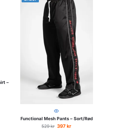
rt –
Functional Mesh Pants – Sort/Rød
397
kr
529
kr