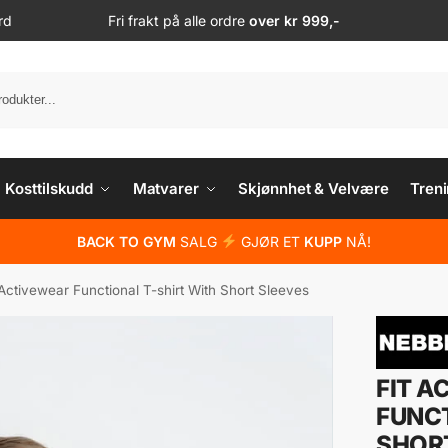
rd
Fri frakt på alle ordre
over kr 999,-
S
Kosttilskudd
Matvarer
Skjønnhet & Velvære
Treni
BACK TO GYM
SALG
GJØR ET
KUPP
NÅ!
 Activewear Functional T-shirt With Short Sleeves
FIT A
FUNCT
SHOR