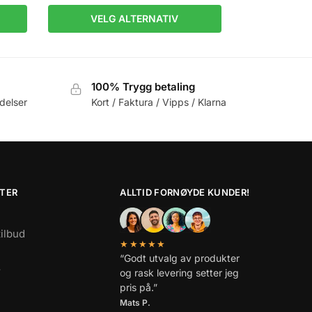
VELG ALTERNATIV
100% Trygg betaling
delser
Kort / Faktura / Vipps / Klarna
TER
ALLTID FORNØYDE KUNDER!
tilbud
★★★★★
“Godt utvalg av produkter
r
og rask levering setter jeg
pris på.”
Mats P.