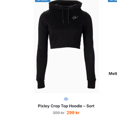
Melb
Pixley Crop Top Hoodie – Sort
299
kr
399
kr