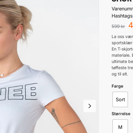
Varenum
Hashtags
599
kr
La oss vær
sportsklær 
En T-skjort
materiale. 
ultimate b
tøffeste t
og til alt.
Farge
Sort
Størrelse
M