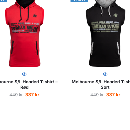
ourne S/L Hooded T-shirt –
Melbourne S/L Hooded T-shi
Rød
Sort
337
kr
337
kr
449
kr
449
kr