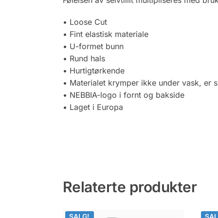
Følelsen av selvtillit multipliseres med bru
• Loose Cut
• Fint elastisk materiale
• U-formet bunn
• Rund hals
• Hurtigtørkende
• Materialet krymper ikke under vask, er s
• NEBBIA-logo i fornt og bakside
• Laget i Europa
Relaterte produkter
SALG!
SALG!
SAL
SAL