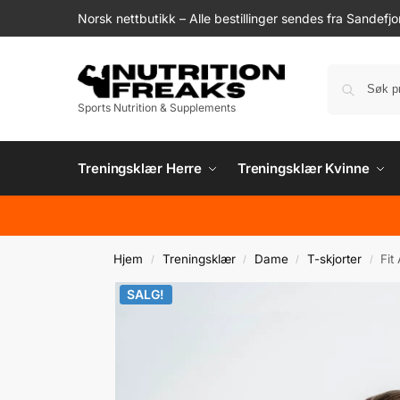
Norsk nettbutikk – Alle bestillinger sendes fra Sandefjo
Sports Nutrition & Supplements
Treningsklær Herre
Treningsklær Kvinne
Hjem
Treningsklær
Dame
T-skjorter
Fit
/
/
/
/
SALG!