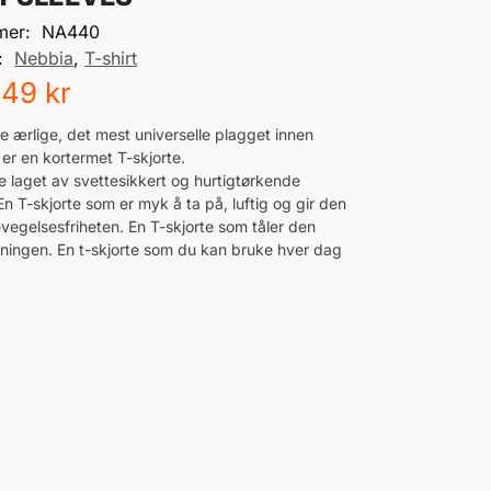
mer:
NA440
:
Nebbia
,
T-shirt
449
kr
e ærlige, det mest universelle plagget innen
er en kortermet T-skjorte.
e laget av svettesikkert og hurtigtørkende
En T-skjorte som er myk å ta på, luftig og gir den
evegelsesfriheten. En T-skjorte som tåler den
reningen. En t-skjorte som du kan bruke hver dag