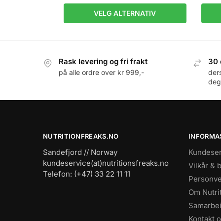
VELG ALTERNATIV
Rask levering og fri frakt
30 
på alle ordre over kr 999,-
der
deg
NUTRITIONFREAKS.NO
INFORMA
Sandefjord // Norway
Kundeser
kundeservice(at)nutritionsfreaks.no
Vilkår & 
Telefon: (+47) 33 22 11 11
Personve
Om Nutri
Samarbe
Kontakt 