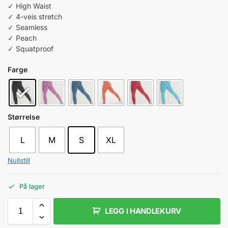
✓ High Waist
✓ 4-veis stretch
✓ Seamless
✓ Peach
✓ Squatproof
Farge
Størrelse
L
M
S
XL
Nullstill
På lager
LEGG I HANDLEKURV