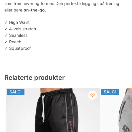
som fremhever og former. Den perfekte leggings på trening
eller bare
on-the-go
.
✓ High Waist
✓ 4-veis stretch
✓ Seamless
✓ Peach
✓ Squatproof
Relaterte produkter
SALG!
SALG!
SALG!
SALG!