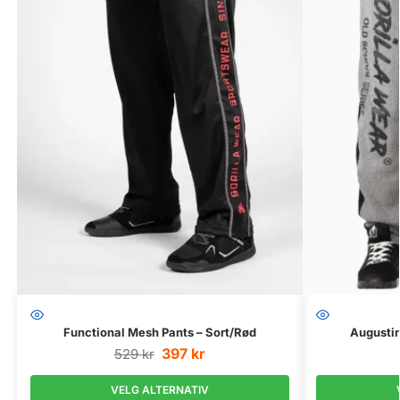
Functional Mesh Pants – Sort/Rød
Augustin
397
kr
529
kr
VELG ALTERNATIV