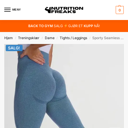
MENY
0
BACK TO GYM
SALG
GJØR ET
KUPP
NÅ!
Hjem
Treningsklær
Dame
Tights / Leggings
Sporty Seamless High Waist Fit Leggings
/
/
/
/
SALG!