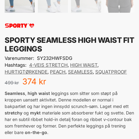
SPORTY SEAMLESS HIGH WAIST FIT
LEGGINGS
Varenummer:
SY232HWFSDG
Hashtags:
4-VEIS STRETCH
,
HIGH WAIST
,
HURTIGTØRKENDE
,
PEACH
,
SEAMLESS
,
SQUATPROOF
374
kr
499
kr
Seamless
,
high waist
leggings som sitter som støpt på
kroppen uansett aktivitet. Denne modellen er normal i
bakpartiet og har ingen innsydd scrunch-søm. Laget med ett
stretchy
og
mykt
materiale som absorberer fukt og svette. Den
har en subtil ribbet hold-in detalj foran og ribbet v-contour bak
som fremhever og former. Den perfekte leggings på trening
eller bare
on-the-go
.