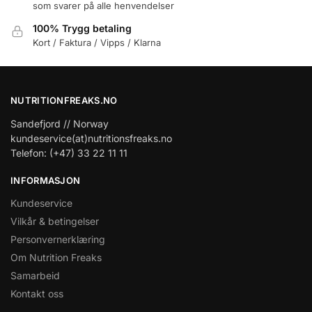
som svarer på alle henvendelser
100% Trygg betaling
Kort / Faktura / Vipps / Klarna
NUTRITIONFREAKS.NO
Sandefjord // Norway
kundeservice(at)nutritionsfreaks.no
Telefon: (+47) 33 22 11 11
INFORMASJON
Kundeservice
Vilkår & betingelser
Personvernerklæring
Om Nutrition Freaks
Samarbeid
Kontakt oss