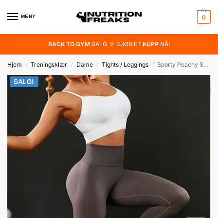
MENY
0
BACK TO GYM
SALG
GJØR ET
KUPP
NÅ!
Hjem
Treningsklær
Dame
Tights / Leggings
Sporty Peachy Scrunch Leggings
/
/
/
/
SALG!