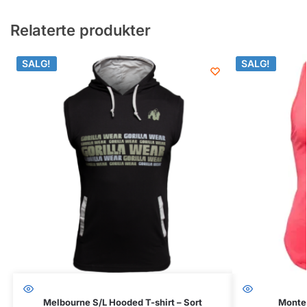
Relaterte produkter
SALG!
SALG!
SALG!
SALG!
Melbourne S/L Hooded T-shirt – Sort
Monte 