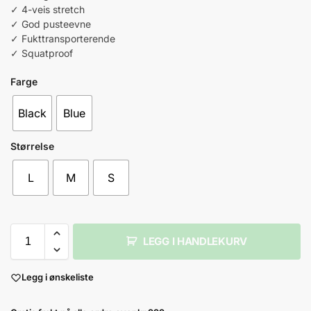
✓ 4-veis stretch
✓ God pusteevne
✓ Fukttransporterende
✓ Squatproof
Farge
Black
Blue
Størrelse
L
M
S
LEGG I HANDLEKURV
Legg i ønskeliste