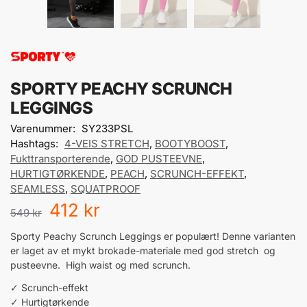
SPORTY PEACHY SCRUNCH
LEGGINGS
Varenummer:
SY233PSL
Hashtags:
4-VEIS STRETCH
,
BOOTYBOOST
,
Fukttransporterende
,
GOD PUSTEEVNE
,
HURTIGTØRKENDE
,
PEACH
,
SCRUNCH-EFFEKT
,
SEAMLESS
,
SQUATPROOF
412
kr
549
kr
Sporty Peachy Scrunch Leggings er populært! Denne varianten
er laget av et mykt brokade-materiale med god stretch og
pusteevne. High waist og med scrunch.
✓ Scrunch-effekt
✓ Hurtigtørkende