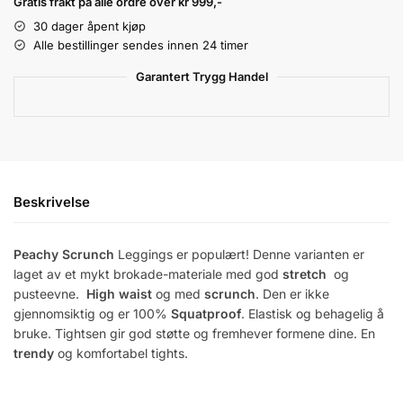
Gratis frakt på alle ordre over kr 999,-
30 dager åpent kjøp
Alle bestillinger sendes innen 24 timer
Garantert Trygg Handel
Beskrivelse
Peachy Scrunch
Leggings er populært! Denne varianten er
laget av et mykt brokade-materiale med god
stretch
og
pusteevne.
High waist
og med
scrunch
. Den er ikke
gjennomsiktig og er 100%
Squatproof
. Elastisk og behagelig å
bruke. Tightsen gir god støtte og fremhever formene dine. En
trendy
og komfortabel tights.