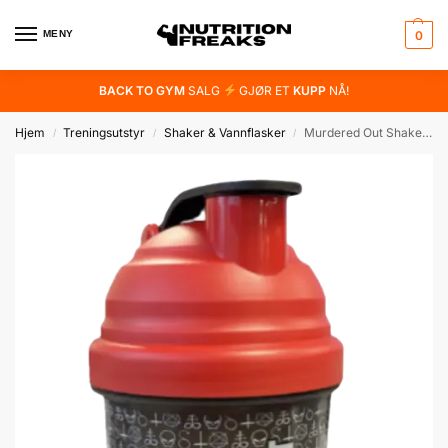
MENY
0
BACK TO GYM
SALG
GJØR ET
KUPP
NÅ!
Hjem
Treningsutstyr
Shaker & Vannflasker
Murdered Out Shakermate – 600ml Sort/Rød
/
/
/