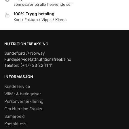
som svarer på alle henvendelser
100% Trygg betaling
Kort / Faktura / Vipps / Klarna
NUTRITIONFREAKS.NO
Sandefjord // Norway
kundeservice(at)nutritionsfreaks.no
Telefon: (+47) 33 22 11 11
INFORMASJON
Kundeservice
Vilkår & betingelser
Personvernerklæring
Om Nutrition Freaks
Samarbeid
Kontakt oss