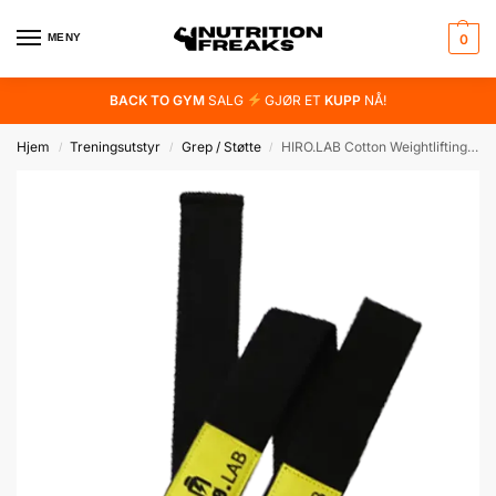
MENY
0
BACK TO GYM
SALG
GJØR ET
KUPP
NÅ!
Hjem
Treningsutstyr
Grep / Støtte
HIRO.LAB Cotton Weightlifting Straps
/
/
/