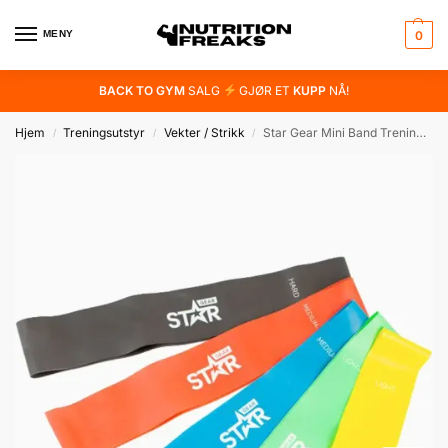
MENY
0
BACK TO GYM
SALG
GJØR ET
KUPP
NÅ!
Hjem
Treningsutstyr
Vekter / Strikk
Star Gear Mini Band Treningsstrikk
/
/
/