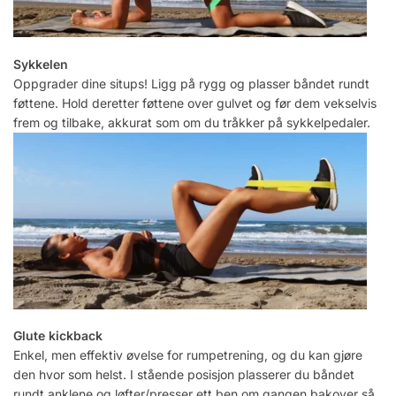
Sykkelen
Oppgrader dine situps! Ligg på rygg og plasser båndet rundt
føttene. Hold deretter føttene over gulvet og før dem vekselvis
frem og tilbake, akkurat som om du tråkker på sykkelpedaler.
Glute kickback
Enkel, men effektiv øvelse for rumpetrening, og du kan gjøre
den hvor som helst. I stående posisjon plasserer du båndet
rundt anklene og løfter/presser ett ben om gangen bakover så