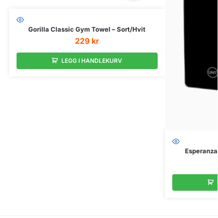
Gorilla Classic Gym Towel – Sort/Hvit
229
kr
LEGG I HANDLEKURV
Esperanza