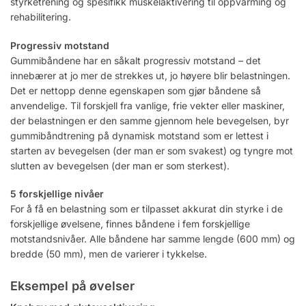
styrketrening og spesifikk muskelaktivering til oppvarming og
rehabilitering.
Progressiv motstand
Gummibåndene har en såkalt progressiv motstand – det
innebærer at jo mer de strekkes ut, jo høyere blir belastningen.
Det er nettopp denne egenskapen som gjør båndene så
anvendelige. Til forskjell fra vanlige, frie vekter eller maskiner,
der belastningen er den samme gjennom hele bevegelsen, byr
gummibåndtrening på dynamisk motstand som er lettest i
starten av bevegelsen (der man er som svakest) og tyngre mot
slutten av bevegelsen (der man er som sterkest).
5 forskjellige nivåer
For å få en belastning som er tilpasset akkurat din styrke i de
forskjellige øvelsene, finnes båndene i fem forskjellige
motstandsnivåer. Alle båndene har samme lengde (600 mm) og
bredde (50 mm), men de varierer i tykkelse.
Eksempel på øvelser