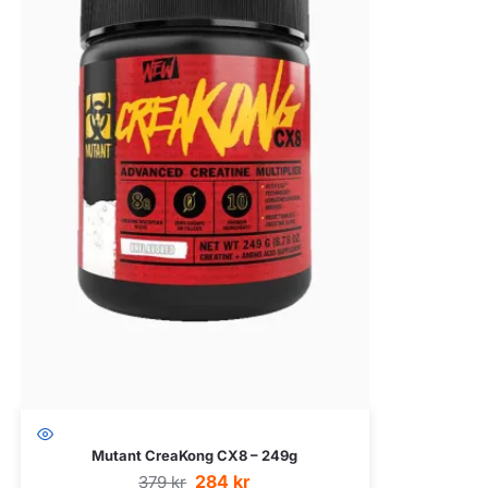
Mutant CreaKong CX8 – 249g
284
kr
379
kr