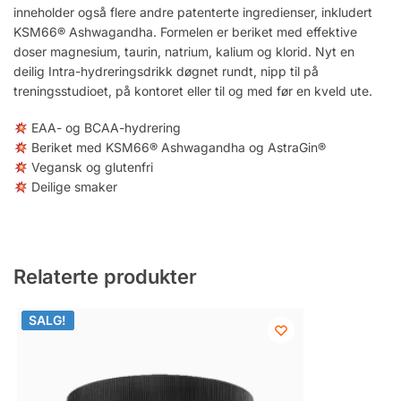
inneholder også flere andre patenterte ingredienser, inkludert
KSM66® Ashwagandha. Formelen er beriket med effektive
doser magnesium, taurin, natrium, kalium og klorid. Nyt en
deilig Intra-hydreringsdrikk døgnet rundt, nipp til på
treningsstudioet, på kontoret eller til og med før en kveld ute.
EAA- og BCAA-hydrering
Beriket med KSM66® Ashwagandha og AstraGin®
Vegansk og glutenfri
Deilige smaker
Relaterte produkter
SALG!
SALG!