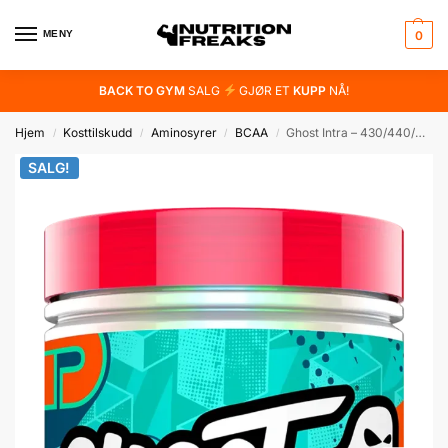
MENY
0
BACK TO GYM
SALG
GJØR ET
KUPP
NÅ!
Hjem
Kosttilskudd
Aminosyrer
BCAA
Ghost Intra – 430/440/460g
/
/
/
/
SALG!