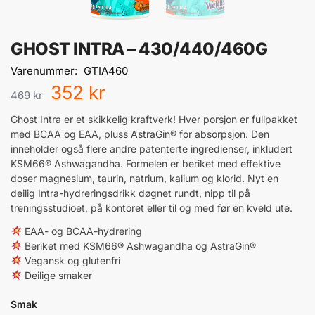
GHOST INTRA – 430/440/460G
Varenummer:
GTIA460
352
kr
469
kr
Ghost Intra er et skikkelig kraftverk! Hver porsjon er fullpakket
med BCAA og EAA, pluss AstraGin® for absorpsjon. Den
inneholder også flere andre patenterte ingredienser, inkludert
KSM66® Ashwagandha. Formelen er beriket med effektive
doser magnesium, taurin, natrium, kalium og klorid. Nyt en
deilig Intra-hydreringsdrikk døgnet rundt, nipp til på
treningsstudioet, på kontoret eller til og med før en kveld ute.
EAA- og BCAA-hydrering
Beriket med KSM66® Ashwagandha og AstraGin®
Vegansk og glutenfri
Deilige smaker
Smak