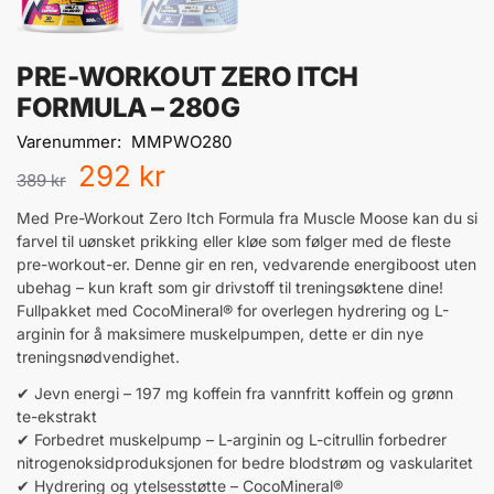
PRE-WORKOUT ZERO ITCH
FORMULA – 280G
Varenummer:
MMPWO280
292
kr
389
kr
Med Pre-Workout Zero Itch Formula fra Muscle Moose kan du si
farvel til uønsket prikking eller kløe som følger med de fleste
pre-workout-er. Denne gir en ren, vedvarende energiboost uten
ubehag – kun kraft som gir drivstoff til treningsøktene dine!
Fullpakket med CocoMineral® for overlegen hydrering og L-
arginin for å maksimere muskelpumpen, dette er din nye
treningsnødvendighet.
✔ Jevn energi – 197 mg koffein fra vannfritt koffein og grønn
te-ekstrakt
✔ Forbedret muskelpump – L-arginin og L-citrullin forbedrer
nitrogenoksidproduksjonen for bedre blodstrøm og vaskularitet
✔ Hydrering og ytelsesstøtte – CocoMineral®