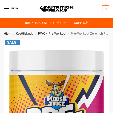
MENY
0
BACK TO GYM
SALG
GJØR ET
KUPP
NÅ!
Hjem
Kosttilskudd
PWO - Pre Workout
Pre-Workout Zero Itch Formula – 280g
/
/
/
SALG!