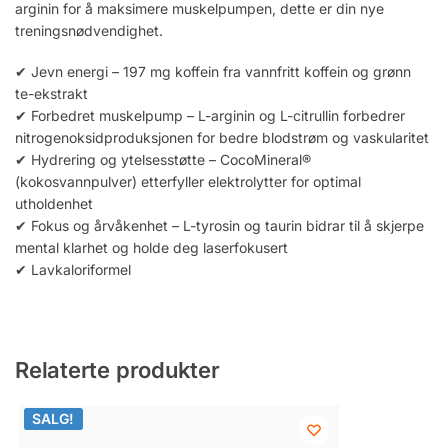
arginin for å maksimere muskelpumpen, dette er din nye
treningsnødvendighet.
✔ Jevn energi – 197 mg koffein fra vannfritt koffein og grønn
te-ekstrakt
✔ Forbedret muskelpump – L-arginin og L-citrullin forbedrer
nitrogenoksidproduksjonen for bedre blodstrøm og vaskularitet
✔ Hydrering og ytelsesstøtte – CocoMineral®
(kokosvannpulver) etterfyller elektrolytter for optimal
utholdenhet
✔ Fokus og årvåkenhet – L-tyrosin og taurin bidrar til å skjerpe
mental klarhet og holde deg laserfokusert
✔ Lavkaloriformel
Relaterte produkter
SALG!
SALG!