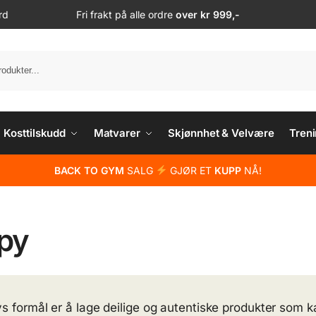
rd
Fri frakt på alle ordre
over kr 999,-
S
Kosttilskudd
Matvarer
Skjønnhet & Velvære
Treni
BACK TO GYM
SALG
GJØR ET
KUPP
NÅ!
py
s formål er å lage deilige og autentiske produkter som 