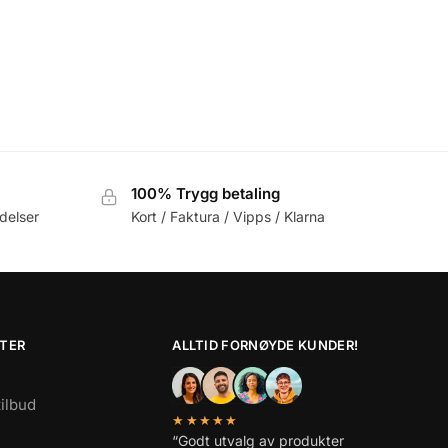
100% Trygg betaling
delser
Kort / Faktura / Vipps / Klarna
TER
ALLTID FORNØYDE KUNDER!
tilbud
★★★★★
“Godt utvalg av produkter