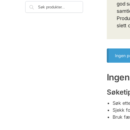
god s
samti
Produk
slett
Ingen p
Ingen
Søketi
Søk ett
Sjekk fo
Bruk fær