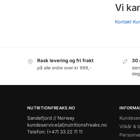
Vi ka
Kontakt Ku
Rask levering og fri frakt
30 
på alle ordre over kr 999,-
der
deg
NUTRITIONFREAKS.NO
INFORMA
Sandefjord // Norway
Kundeser
kundeservice(at)nutritionsfreaks.no
Vilkår & 
Telefon: (+47) 33 22 11 11
Personve