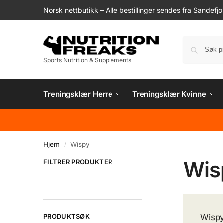
Norsk nettbutikk – Alle bestillinger sendes fra Sandefjo
Sports Nutrition & Supplements
Treningsklær Herre
Treningsklær Kvinne
Hjem
Wispy
/
Wis
FILTRER PRODUKTER
PRODUKTSØK
Wispy