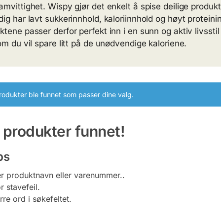
amvittighet. Wispy gjør det enkelt å spise deilige produk
dig har lavt sukkerinnhold, kaloriinnhold og høyt proteini
tene passer derfor perfekt inn i en sunn og aktiv livsstil 
 om du vil spare litt på de unødvendige kaloriene.
rodukter ble funnet som passer dine valg.
 produkter funnet!
ps
er produktnavn eller varenummer..
r stavefeil.
re ord i søkefeltet.