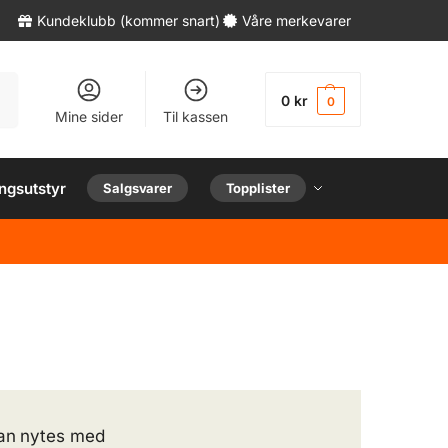
Kundeklubb (kommer snart)
Våre merkevarer
øk
0
kr
0
Mine sider
Til kassen
ngsutstyr
Salgsvarer
Topplister
kan nytes med