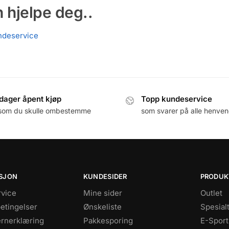
n hjelpe deg..
ndeservice
dager åpent kjøp
Topp kundeservice
som du skulle ombestemme
som svarer på alle henven
SJON
KUNDESIDER
PRODUK
vice
Mine sider
Outlet
betingelser
Ønskeliste
Spesial
rnerklæring
Pakkesporing
E-Sport