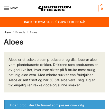
MENY
0
BACK TO GYM
SALG
GJØR ET
KUPP
NÅ!
Hjem
Brands
Aloes
/
/
Aloes
Aleos er et selskap som produserer og distribuerer aloe
vera-plantebaserte drikker. Drikkene som produseres er
av god kvalitet, hvor man sikter på å bruke mest mulig,
naturlig aloe vera. Med mindre sukker enn fruktjuicer.
Aleos er sertifisert og har 50.5% aloe vera i seg. Og er
tilgjengelig i en rekke gode og sunne smaker.
Ingen produkter ble funnet som passer dine valg.