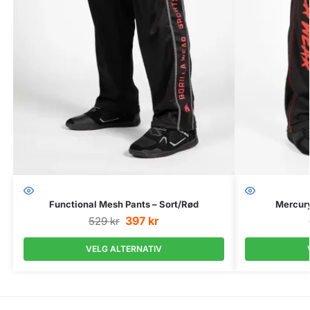
Functional Mesh Pants – Sort/Rød
Mercury
397
kr
529
kr
VELG ALTERNATIV