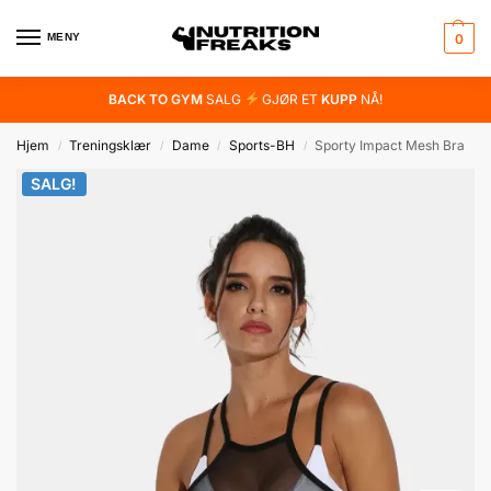
MENY
0
BACK TO GYM
SALG
GJØR ET
KUPP
NÅ!
Hjem
Treningsklær
Dame
Sports-BH
Sporty Impact Mesh Bra
/
/
/
/
SALG!