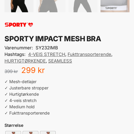
SPORTY IMPACT MESH BRA
Varenummer:
SY232IMB
Hashtags:
4-VEIS STRETCH
,
Fukttransporterende
,
HURTIGTØRKENDE
,
SEAMLESS
299
kr
399
kr
✓ Mesh-detlajer
✓ Justerbare stropper
✓ Hurtigtørkende
✓ 4-veis stretch
✓ Medium hold
✓ Fukttransporterende
Størrelse