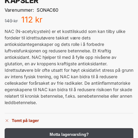
KAPSLER
Varenummer:
SONAC60
112
kr
149
kr
NAC (N-acetylcystein) er et kosttilskudd som kan tilby ulike
fordeler til idrettsutøvere takket være dets
antioksidantegenskaper og dets rolle i å forbedre
luftveisfunksjonen og redusere betennelse. Et Kraftig
antioksidant. NAC hjelper til med å fylle opp nivåene av
glutation, en av kroppens kraftigste antioksidanter.
Idrettsutøvere blir ofte utsatt for høyt oksidativt stress på grunn
av intens fysisk trening, og NAC kan bidra til å redusere
celleskader forårsaket av frie radikaler. De antiinflammatoriske
egenskapene til NAC kan bidra til å redusere risikoen for skade
relatert til kronisk betennelse, f.eks. senebetennelse eller annen
leddbetennelse.
Tomt på lager
Motta lagervarsling?