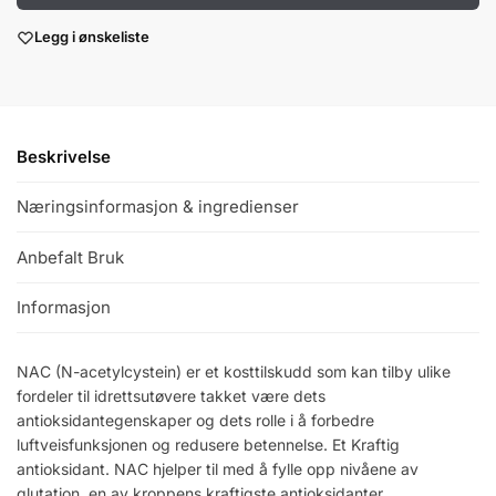
Legg i ønskeliste
Beskrivelse
Næringsinformasjon & ingredienser
Anbefalt Bruk
Informasjon
NAC (N-acetylcystein) er et kosttilskudd som kan tilby ulike
fordeler til idrettsutøvere takket være dets
antioksidantegenskaper og dets rolle i å forbedre
luftveisfunksjonen og redusere betennelse. Et Kraftig
antioksidant. NAC hjelper til med å fylle opp nivåene av
glutation, en av kroppens kraftigste antioksidanter.