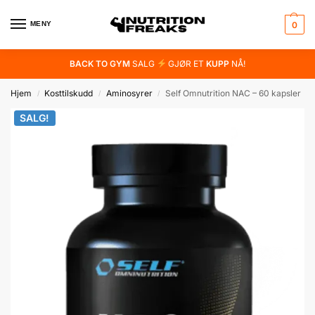
MENY
0
BACK TO GYM
SALG
GJØR ET
KUPP
NÅ!
Hjem
Kosttilskudd
Aminosyrer
Self Omnutrition NAC – 60 kapsler
/
/
/
SALG!