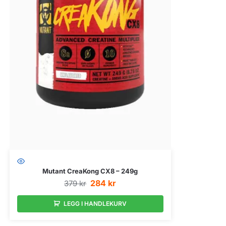
Mutant CreaKong CX8 – 249g
284
kr
379
kr
LEGG I HANDLEKURV