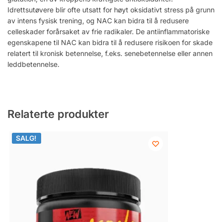
Idrettsutøvere blir ofte utsatt for høyt oksidativt stress på grunn
av intens fysisk trening, og NAC kan bidra til å redusere
celleskader forårsaket av frie radikaler. De antiinflammatoriske
egenskapene til NAC kan bidra til å redusere risikoen for skade
relatert til kronisk betennelse, f.eks. senebetennelse eller annen
leddbetennelse.
Relaterte produkter
SALG!
SALG!