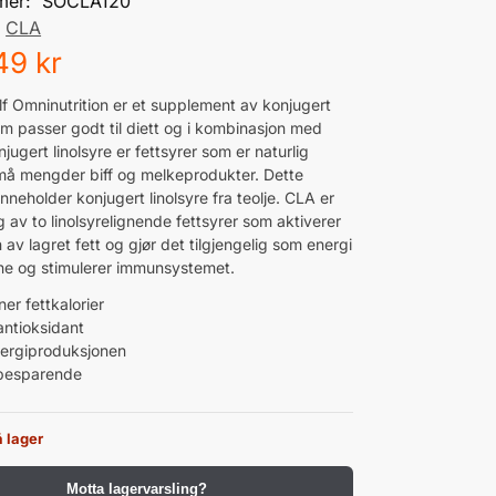
mer:
SOCLA120
:
CLA
49
kr
lf Omninutrition er et supplement av konjugert
om passer godt til diett og i kombinasjon med
jugert linolsyre er fettsyrer som er naturlig
 små mengder biff og melkeprodukter. Dette
nneholder konjugert linolsyre fra teolje. CLA er
 av to linolsyrelignende fettsyrer som aktiverer
n av lagret fett og gjør det tilgjengelig som energi
ne og stimulerer immunsystemet.
er fettkalorier
antioksidant
ergiproduksjonen
besparende
 lager
Motta lagervarsling?