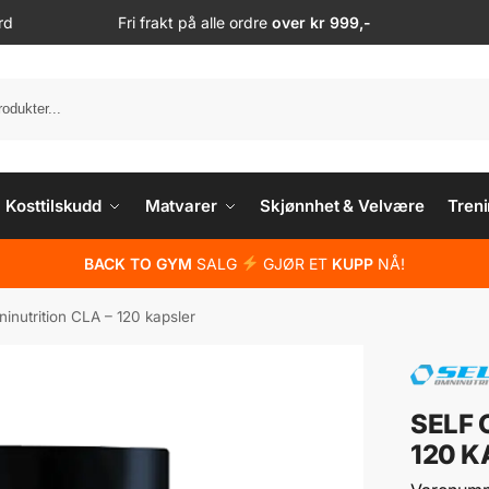
rd
Fri frakt på alle ordre
over kr 999,-
S
Kosttilskudd
Matvarer
Skjønnhet & Velvære
Treni
BACK TO GYM
SALG
GJØR ET
KUPP
NÅ!
inutrition CLA – 120 kapsler
SELF 
120 K