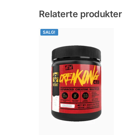
Relaterte produkter
SALG!
SALG!