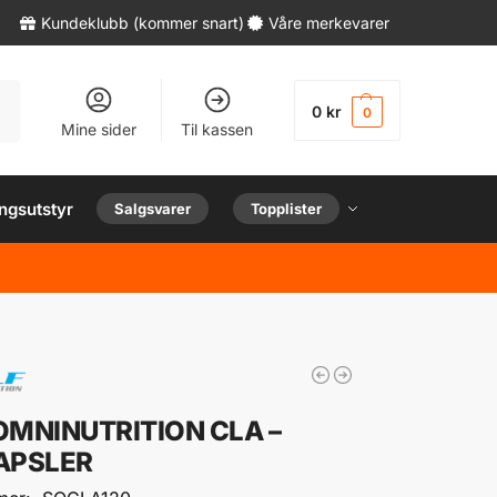
Kundeklubb (kommer snart)
Våre merkevarer
øk
0
kr
0
Mine sider
Til kassen
ngsutstyr
Salgsvarer
Topplister
OMNINUTRITION CLA –
APSLER