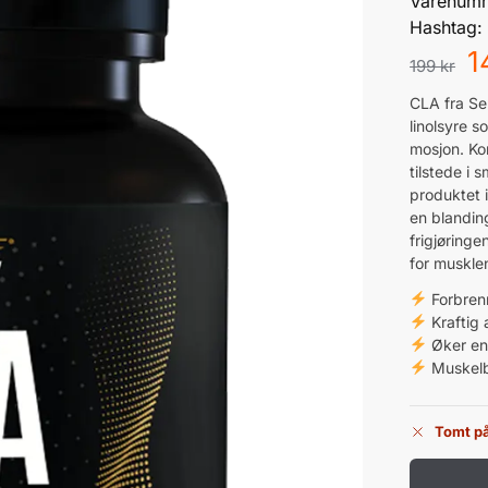
Varenum
Hashtag
1
199
kr
CLA fra Se
linolsyre s
mosjon. Kon
tilstede i
produktet i
en blanding
frigjøringe
for muskle
Forbrenn
Kraftig 
Øker en
Muskel
Tomt på