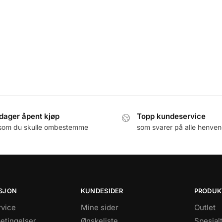
dager åpent kjøp
Topp kundeservice
som du skulle ombestemme
som svarer på alle henven
SJON
KUNDESIDER
PRODUK
vice
Mine sider
Outlet
betingelser
Ønskeliste
Spesial