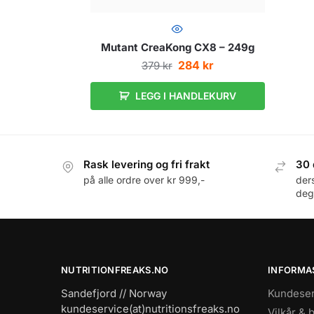
Mutant CreaKong CX8 – 249g
284
kr
379
kr
LEGG I HANDLEKURV
Rask levering og fri frakt
30 
på alle ordre over kr 999,-
der
deg
NUTRITIONFREAKS.NO
INFORMA
Sandefjord // Norway
Kundeser
kundeservice(at)nutritionsfreaks.no
Vilkår & 