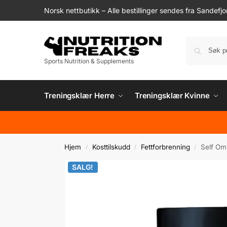
Norsk nettbutikk – Alle bestillinger sendes fra Sandefjo
Sports Nutrition & Supplements
Treningsklær Herre
Treningsklær Kvinne
Hjem
Kosttilskudd
Fettforbrenning
Self Omn
/
/
/
SALG!