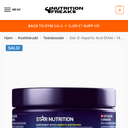
MENY
0
BACK TO GYM
SALG
GJØR ET
KUPP
NÅ!
Hjem
Kosttilskudd
Testobooster
Star D-Aspartic Acid (DAA) – 144g
/
/
/
SALG!