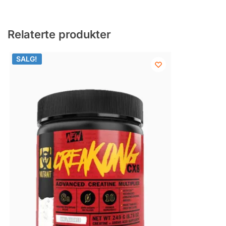
Relaterte produkter
SALG!
SALG!