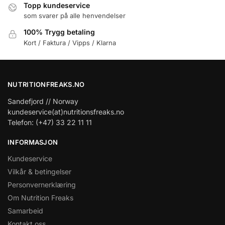
Topp kundeservice
som svarer på alle henvendelser
100% Trygg betaling
Kort / Faktura / Vipps / Klarna
NUTRITIONFREAKS.NO
Sandefjord // Norway
kundeservice(at)nutritionsfreaks.no
Telefon: (+47) 33 22 11 11
INFORMASJON
Kundeservice
Vilkår & betingelser
Personvernerklæring
Om Nutrition Freaks
Samarbeid
Kontakt oss