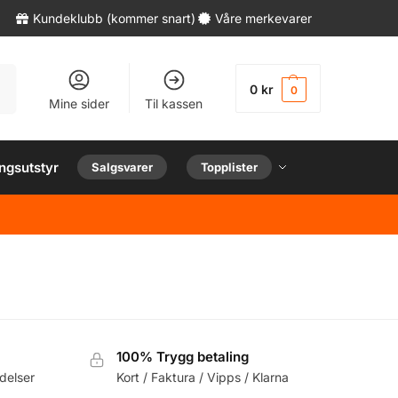
Kundeklubb (kommer snart)
Våre merkevarer
øk
0
kr
0
Mine sider
Til kassen
ngsutstyr
Salgsvarer
Topplister
100% Trygg betaling
delser
Kort / Faktura / Vipps / Klarna