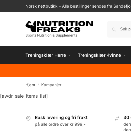
Norsk nettbutikk – Alle bestillinger sendes fra Sandefjo
Sports Nutrition & Supplements
Treningsklær Herre
Treningsklær Kvinne
Hjem
Kampanjer
/
[awdr_sale_items_list]
Rask levering og fri frakt
30 
på alle ordre over kr 999,-
der
deg