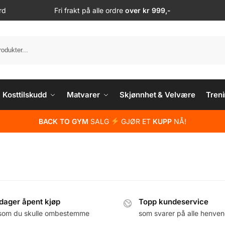
rd
Fri frakt på alle ordre
over kr 999,-
S
Kosttilskudd
Matvarer
Skjønnhet & Velvære
Treni
BACK TO GYM
SALG
GJØR ET
KUPP
NÅ!
dager åpent kjøp
Topp kundeservice
som du skulle ombestemme
som svarer på alle henven