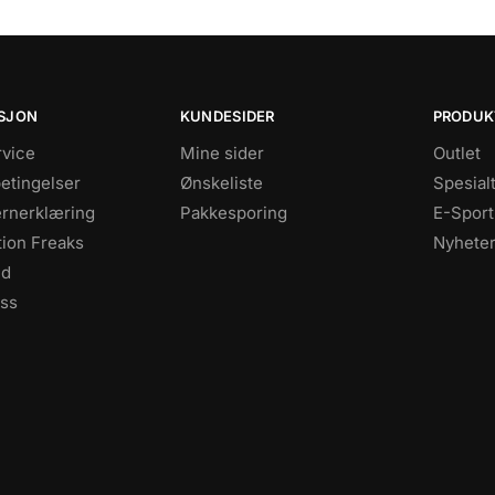
SJON
KUNDESIDER
PRODUK
vice
Mine sider
Outlet
betingelser
Ønskeliste
Spesial
rnerklæring
Pakkesporing
E-Sport
tion Freaks
Nyhete
id
oss