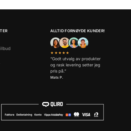
TER
ALLTID FORNØYDE KUNDER!
tilbud
★★★★★
“Godt utvalg av produkter
r
og rask levering setter jeg
pris på.”
Mats P.