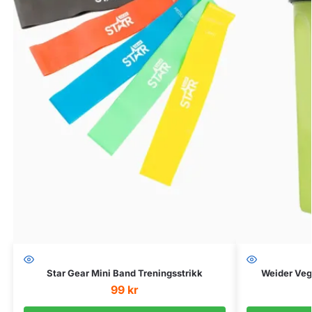
Star Gear Mini Band Treningsstrikk
Weider Veg
99
kr