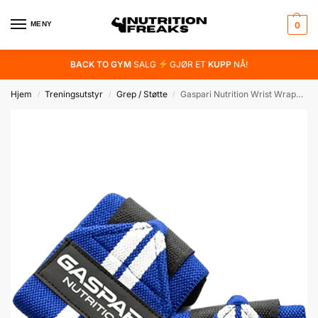
MENY
0
BACK TO GYM
SALG
GJØR ET
KUPP
NÅ!
Hjem
Treningsutstyr
Grep / Støtte
Gaspari Nutrition Wrist Wraps – Blue
/
/
/