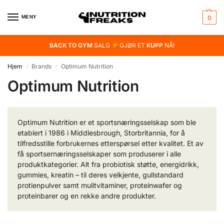
MENY
0
BACK TO GYM
SALG
GJØR ET
KUPP
NÅ!
Hjem
Brands
Optimum Nutrition
/
/
Optimum Nutrition
Optimum Nutrition er et sportsnæringsselskap som ble
etablert i 1986 i Middlesbrough, Storbritannia, for å
tilfredsstille forbrukernes etterspørsel etter kvalitet. Et av
få sportsernæringsselskaper som produserer i alle
produktkategorier. Alt fra probiotisk støtte, energidrikk,
gummies, kreatin – til deres velkjente, gullstandard
protienpulver samt mulitvitaminer, proteinwafer og
proteinbarer og en rekke andre produkter.