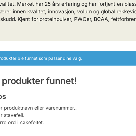
valitet. Merket har 25 års erfaring og har fortjent en pla
ærer innen kvalitet, innovasjon, volum og global rekkevi
ilskudd. Kjent for proteinpulver, PWOer, BCAA, fettforbr
rodukter ble funnet som passer dine valg.
 produkter funnet!
ps
er produktnavn eller varenummer..
r stavefeil.
re ord i søkefeltet.