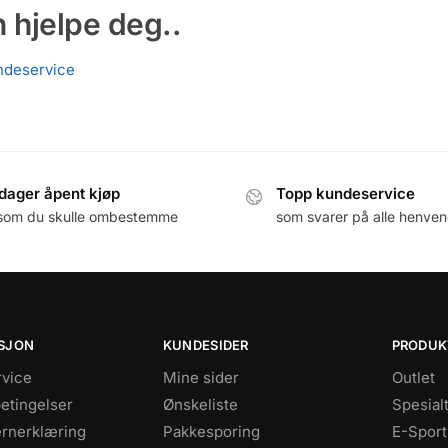
n hjelpe deg..
ndeservice
dager åpent kjøp
Topp kundeservice
som du skulle ombestemme
som svarer på alle henven
SJON
KUNDESIDER
PRODUK
vice
Mine sider
Outlet
betingelser
Ønskeliste
Spesial
rnerklæring
Pakkesporing
E-Sport