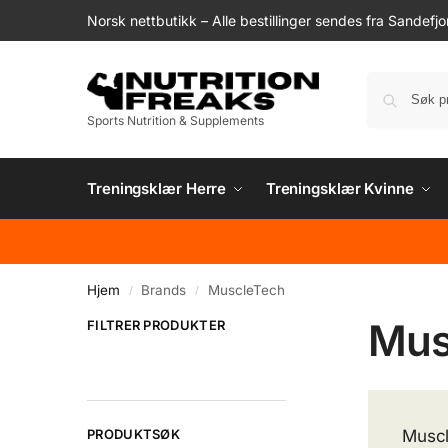
Norsk nettbutikk – Alle bestillinger sendes fra Sandefjo
Sports Nutrition & Supplements
Treningsklær Herre
Treningsklær Kvinne
Hjem
Brands
MuscleTech
/
/
Mus
FILTRER PRODUKTER
PRODUKTSØK
Muscl