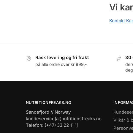
Vi ka
Kontakt Ku
Rask levering og fri frakt
30 
på alle ordre over kr 999,-
der
deg
NUTRITIONFREAKS.NO
INFORMA
Sandefjord // Norway
Kundeser
kundeservice(at)nutritionsfreaks.no
Vilkår & 
Telefon: (+47) 33 22 11 11
Personve