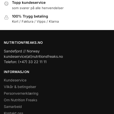
Topp kundeservice
som svarer på alle henvendelser
100% Trygg betaling
Kort / Faktura / Vipps / Klarna
NUTRITIONFREAKS.NO
Sandefjord // Norway
kundeservice(at)nutritionsfreaks.no
Telefon: (+47) 33 22 11 11
INFORMASJON
Kundeservice
Vilkår & betingelser
Personvernerklæring
Om Nutrition Freaks
Samarbeid
Kontakt oss