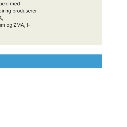
rbeid med
airing produserer
A,
um og ZMA, l-