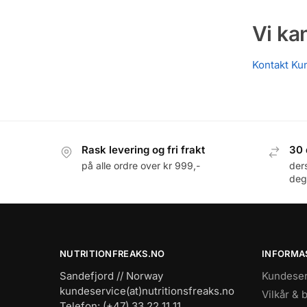
Vi ka
Kontakt Ku
Rask levering og fri frakt
30 
på alle ordre over kr 999,-
der
deg
NUTRITIONFREAKS.NO
INFORMA
Sandefjord // Norway
Kundeser
kundeservice(at)nutritionsfreaks.no
Vilkår & 
Telefon: (+47) 33 22 11 11