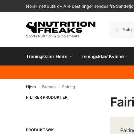
Norsk nettbutikk – Alle bestillinger sendes fra Sandefjo
Sports Nutrition & Supplements
Treningsklær Herre
Treningsklær Kvinne
Hjem
Brands
Fairing
/
/
Fair
FILTRER PRODUKTER
PRODUKTSØK
Fairi