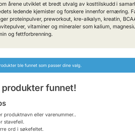
om årene utviklet et bredt utvalg av kosttilskudd i sama
dets ledende kjemister og forskere innenfor ernæring. F
lger proteinpulver, preworkout, kre-alkalyn, kreatin, BCA
vitepulver, vitaminer og mineraler som kalium, magnesi
min og fettforbrenning.
rodukter ble funnet som passer dine valg.
 produkter funnet!
ps
er produktnavn eller varenummer..
r stavefeil.
re ord i søkefeltet.