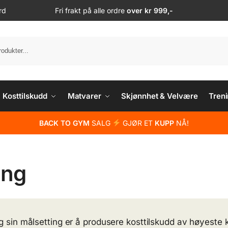
rd
Fri frakt på alle ordre
over kr 999,-
S
Kosttilskudd
Matvarer
Skjønnhet & Velvære
Treni
BACK TO GYM
SALG
GJØR ET
KUPP
NÅ!
ing
ng sin målsetting er å produsere kosttilskudd av høyeste 