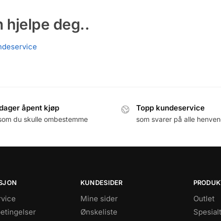
n hjelpe deg..
ndeservice
dager åpent kjøp
Topp kundeservice
som du skulle ombestemme
som svarer på alle henven
SJON
KUNDESIDER
PRODUK
vice
Mine sider
Outlet
betingelser
Ønskeliste
Spesial