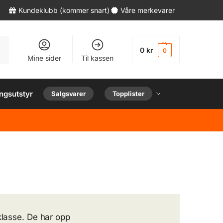
Kundeklubb (kommer snart)
Våre merkevarer
øk
0
kr
0
Mine sider
Til kassen
ngsutstyr
Salgsvarer
Topplister
klasse. De har opp