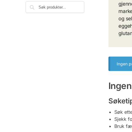
gjenn
marke
og se
eggeh
gluta
Ingen p
Ingen
Søketi
Søk ett
Sjekk fo
Bruk fær