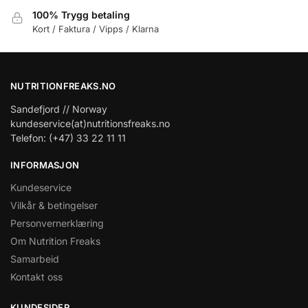
100% Trygg betaling
Kort / Faktura / Vipps / Klarna
NUTRITIONFREAKS.NO
Sandefjord // Norway
kundeservice(at)nutritionsfreaks.no
Telefon: (+47) 33 22 11 11
INFORMASJON
Kundeservice
Vilkår & betingelser
Personvernerklæring
Om Nutrition Freaks
Samarbeid
Kontakt oss
KUNDESIDER