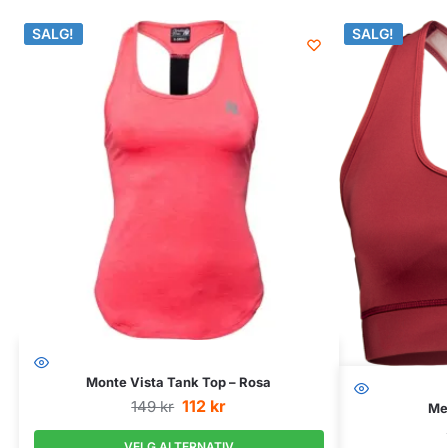
SALG!
SALG!
SALG!
SALG!
Monte Vista Tank Top – Rosa
112
kr
149
kr
Me
VELG ALTERNATIV