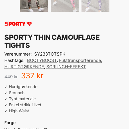
SPORTY THIN CAMOUFLAGE
TIGHTS
Varenummer:
SY233TCTSPK
Hashtags:
BOOTYBOOST
,
Fukttransporterende
,
HURTIGTØRKENDE
,
SCRUNCH-EFFEKT
337
kr
449
kr
✓ Hurtigtørkende
✓ Scrunch
✓ Tynt materiale
✓ Enkel strikk i livet
✓ High Waist
Farge