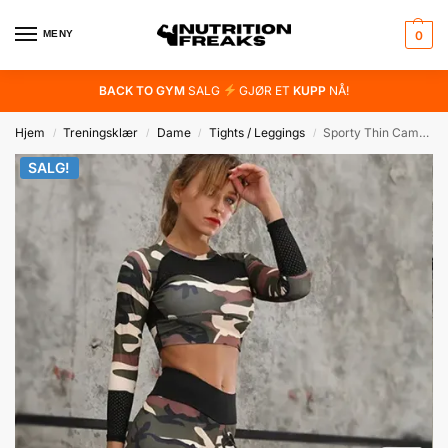
MENY
0
BACK TO GYM
SALG
GJØR ET
KUPP
NÅ!
Hjem
Treningsklær
Dame
Tights / Leggings
Sporty Thin Camouflage Tights
/
/
/
/
SALG!