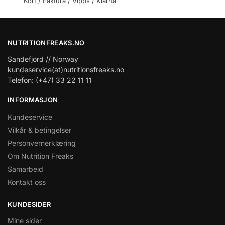
Kort / Faktura / Vipps / Klarna
NUTRITIONFREAKS.NO
Sandefjord // Norway
kundeservice(at)nutritionsfreaks.no
Telefon: (+47) 33 22 11 11
INFORMASJON
Kundeservice
Vilkår & betingelser
Personvernerklæring
Om Nutrition Freaks
Samarbeid
Kontakt oss
KUNDESIDER
Mine sider