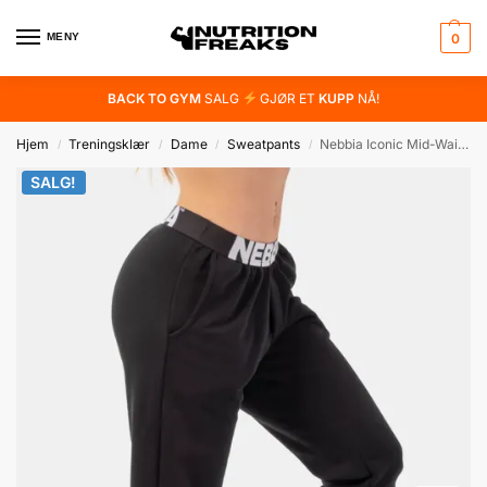
MENY
0
BACK TO GYM
SALG
GJØR ET
KUPP
NÅ!
Hjem
Treningsklær
Dame
Sweatpants
Nebbia Iconic Mid-Waist Sweatpants
/
/
/
/
SALG!