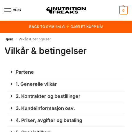
MENY
0
BACK TO GYM
SALG
GJØR ET
KUPP
NÅ!
Hjem
Vilkår & betingelser
/
Vilkår & betingelser
Partene
1. Generelle vilkår
2. Kontrakter og bestillinger
3. Kundeinformasjon osv.
4. Priser, avgifter og betaling