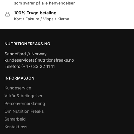
som svarer på alle henvendelser
100% Trygg betaling
Kort / Faktura / Vipps / Klarna
NUTRITIONFREAKS.NO
Sandefjord // Norway
kundeservice(at)nutritionsfreaks.no
Telefon: (+47) 33 22 11 11
INFORMASJON
Kundeservice
Vilkår & betingelser
Personvernerklæring
Om Nutrition Freaks
Samarbeid
Kontakt oss