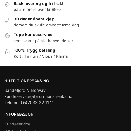
Rask levering og fri frakt
på alle ordre over kr 999,-
30 dager åpent kjøp
dersom du skulle ombestemme deg
Topp kundeservice
som svarer på alle henvendelser
100% Trygg betaling
Kort / Faktura / Vipps / Klarna
NUTRITIONFREAKS.NO
Sandefjord // Norway
kundeservice(at)nutritionsfreaks.no
Telefon: (+47) 33 22 11 11
INFORMASJON
Kundeservice