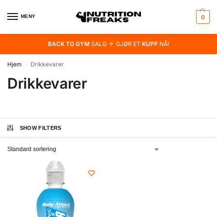
MENY
0
BACK TO GYM
SALG
GJØR ET
KUPP
NÅ!
Hjem
Drikkevarer
/
Drikkevarer
SHOW FILTERS