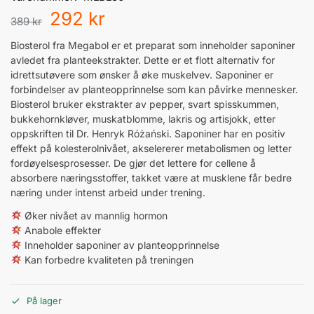
292
kr
389
kr
Biosterol fra Megabol er et preparat som inneholder saponiner
avledet fra planteekstrakter. Dette er et flott alternativ for
idrettsutøvere som ønsker å øke muskelvev. Saponiner er
forbindelser av planteopprinnelse som kan påvirke mennesker.
Biosterol bruker ekstrakter av pepper, svart spisskummen,
bukkehornkløver, muskatblomme, lakris og artisjokk, etter
oppskriften til Dr. Henryk Różański. Saponiner har en positiv
effekt på kolesterolnivået, akselererer metabolismen og letter
fordøyelsesprosesser. De gjør det lettere for cellene å
absorbere næringsstoffer, takket være at musklene får bedre
næring under intenst arbeid under trening.
Øker nivået av mannlig hormon
Anabole effekter
Inneholder saponiner av planteopprinnelse
Kan forbedre kvaliteten på treningen
På lager