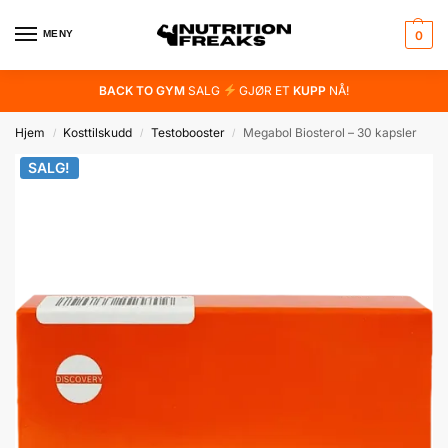
MENY
0
BACK TO GYM
SALG
GJØR ET
KUPP
NÅ!
Hjem
Kosttilskudd
Testobooster
Megabol Biosterol – 30 kapsler
/
/
/
SALG!