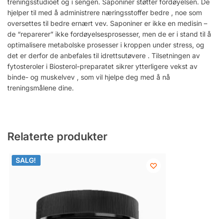
treningsstudioet og i sengen. Saponiner støtter fordøyelsen. De
hjelper til med å administrere næringsstoffer bedre , noe som
oversettes til bedre ernært vev. Saponiner er ikke en medisin –
de “reparerer” ikke fordøyelsesprosesser, men de er i stand til å
optimalisere metabolske prosesser i kroppen under stress, og
det er derfor de anbefales til idrettsutøvere . Tilsetningen av
fytosteroler i Biosterol-preparatet sikrer ytterligere vekst av
binde- og muskelvev , som vil hjelpe deg med å nå
treningsmålene dine.
Relaterte produkter
SALG!
SALG!