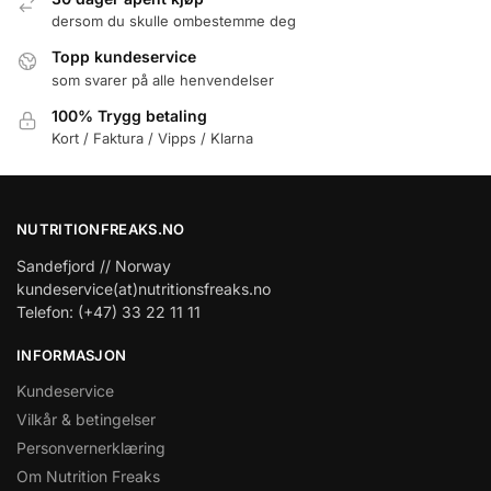
dersom du skulle ombestemme deg
Topp kundeservice
som svarer på alle henvendelser
100% Trygg betaling
Kort / Faktura / Vipps / Klarna
NUTRITIONFREAKS.NO
Sandefjord // Norway
kundeservice(at)nutritionsfreaks.no
Telefon: (+47) 33 22 11 11
INFORMASJON
Kundeservice
Vilkår & betingelser
Personvernerklæring
Om Nutrition Freaks