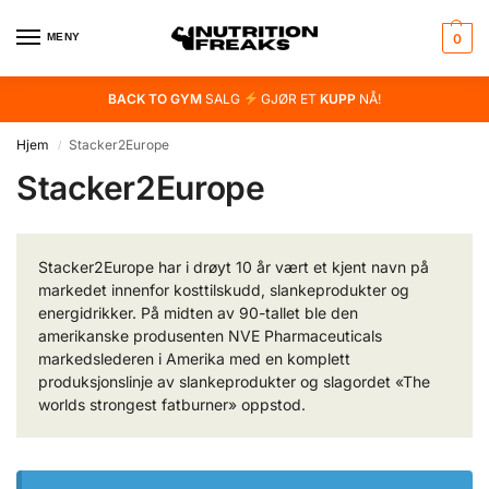
MENY
0
BACK TO GYM
SALG
GJØR ET
KUPP
NÅ!
Hjem
Stacker2Europe
/
Stacker2Europe
Stacker2Europe har i drøyt 10 år vært et kjent navn på
markedet innenfor kosttilskudd, slankeprodukter og
energidrikker. På midten av 90-tallet ble den
amerikanske produsenten NVE Pharmaceuticals
markedslederen i Amerika med en komplett
produksjonslinje av slankeprodukter og slagordet «The
worlds strongest fatburner» oppstod.